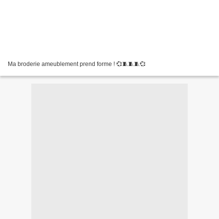
Ma broderie ameublement prend forme ! 💞🧵🧵🧵💞