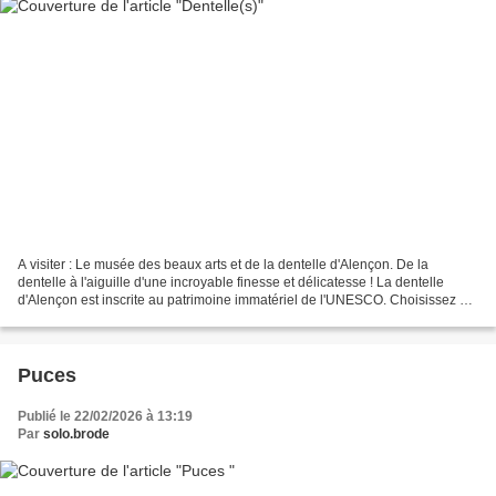
A visiter : Le musée des beaux arts et de la dentelle d'Alençon. De la
dentelle à l'aiguille d'une incroyable finesse et délicatesse ! La dentelle
d'Alençon est inscrite au patrimoine immatériel de l'UNESCO. Choisissez un
jour où il y a des démonstrations...
Puces
Publié le 22/02/2026 à 13:19
Par
solo.brode