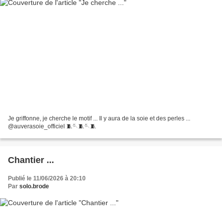
Je griffonne, je cherche le motif ... Il y aura de la soie et des perles ...
@auverasoie_officiel 🧵🪡🧵🪡🧵
Chantier ...
Publié le 11/06/2026 à 20:10
Par
solo.brode