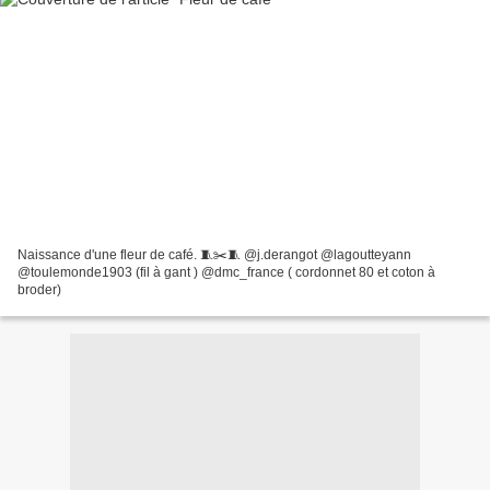
Naissance d'une fleur de café. 🧵✂️🧵 @j.derangot @lagoutteyann
@toulemonde1903 (fil à gant ) @dmc_france ( cordonnet 80 et coton à
broder)