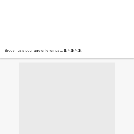
Broder juste pour arrêter le temps ... 🧵🪡🧵🪡🧵