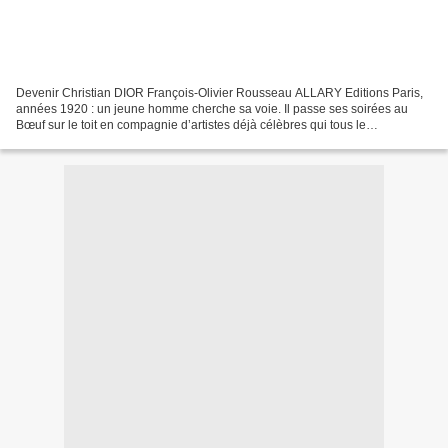
Devenir Christian DIOR François-Olivier Rousseau ALLARY Editions Paris,
années 1920 : un jeune homme cherche sa voie. Il passe ses soirées au
Bœuf sur le toit en compagnie d’artistes déjà célèbres qui tous le
reconnaissent comme l’un des leurs. Et pourtant...