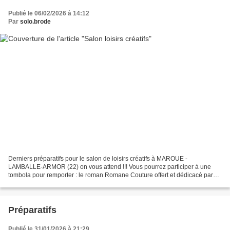
Publié le 06/02/2026 à 14:12
Par
solo.brode
Derniers préparatifs pour le salon de loisirs créatifs à MAROUE -
LAMBALLE-ARMOR (22) on vous attend !!! Vous pourrez participer à une
tombola pour remporter : le roman Romane Couture offert et dédicacé par
Joëlle Padey-Vassigh ! xxxxxxxxxxxxxxxxx une...
Préparatifs
Publié le 31/01/2026 à 21:29