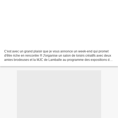
C'est avec un grand plaisir que je vous annonce un week-end qui promet
d'être riche en rencontre !!! J'organise un salon de loisirs créatifs avec deux
amies brodeuses et la MJC de Lamballe au programme des expositions de
broderie et des puces couture...