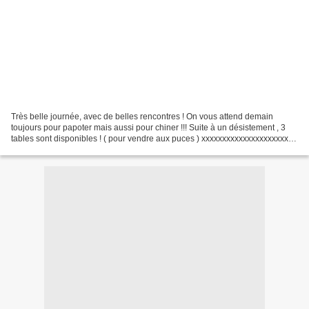
Très belle journée, avec de belles rencontres ! On vous attend demain
toujours pour papoter mais aussi pour chiner !!! Suite à un désistement , 3
tables sont disponibles ! ( pour vendre aux puces ) xxxxxxxxxxxxxxxxxxxxxxx
N'hésitez pas à me poser des...