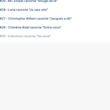
#29 : MC Solaar raconte "Bouge de là"
28 : Lorie raconte "Je vais vite"
#27 : Christophe Willem raconte "Jacques a dit"
#26 : Chimène Badi raconte "Entre nous"
#25 : Indochine raconte "3e sexe"
#24 : Zaho raconte "C'est chelou"
#23 : Patrick Bruel raconte "Au café des délices"
#22 : Kyo raconte "Le chemin"
#21 : Nolwenn Leroy raconte "Cassé"
#20 : Patrick Hernandez raconte "Born to be alive"
#19 : Lorie raconte "Près de moi"
#18 : Michael Jones raconte "A nos actes manqués" (avec Jean-Jacque
#17 : Khaled raconte "Aïcha"