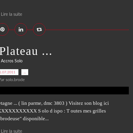
Lire la suite
Plateau ...
Accros Solo
1.07.2011
…
Par solo.brode
etagne ... ( lin parme, dmc 3803 ) Visitez son blog ici
XXX S olo d ispo : T outes mes grilles
 brodeuse" disponible...
Lire la suite