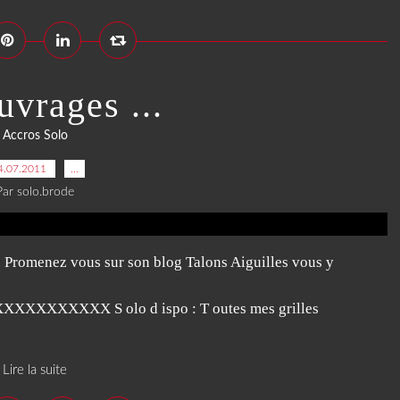
uvrages ...
Accros Solo
4.07.2011
…
Par solo.brode
 ... Promenez vous sur son blog Talons Aiguilles vous y
XXX S olo d ispo : T outes mes grilles
Lire la suite