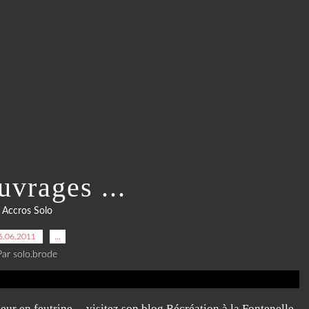
uvrages ...
Accros Solo
6.06.2011
…
Par solo.brode
ur en feutrine ... visitez son blog Récréation à la Fontenelle