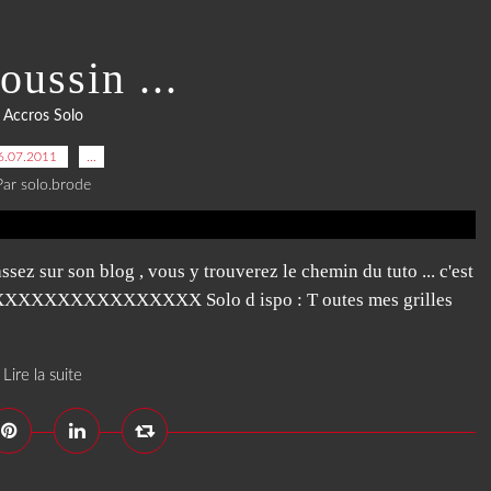
oussin ...
Accros Solo
6.07.2011
…
Par solo.brode
assez sur son blog , vous y trouverez le chemin du tuto ... c'est
XXXXXXXXXXXX Solo d ispo : T outes mes grilles
Lire la suite