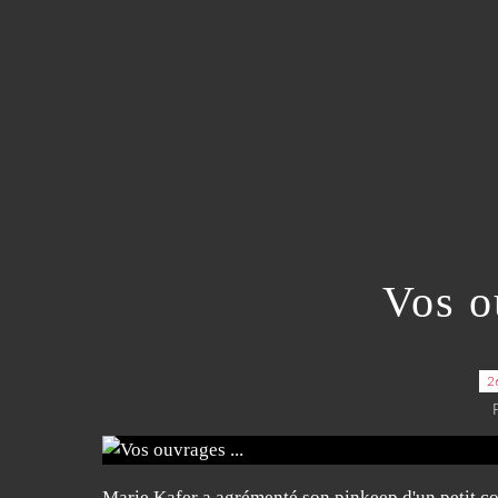
Vos o
2
Marie Kafer a agrémenté son pinkeep d'un petit coe