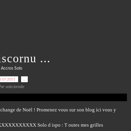
scornu ...
Accros Solo
5.07.2011
…
Par solo.brode
 échange de Noël ! Promenez vous sur son blog ici vous y
XXX Solo d ispo : T outes mes grilles