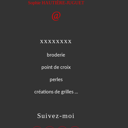
È
Sophie HAUTI
RE-JUGUET
@
xxxxxxxx
broderie
point de croix
perles
créations de grilles ...
Suivez-moi