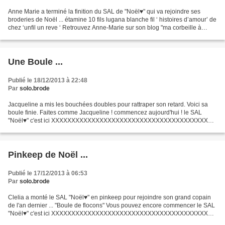
Anne Marie a terminé la finition du SAL de "Noël♥" qui va rejoindre ses
broderies de Noël ... étamine 10 fils lugana blanche fil ‘ histoires d’amour’ de
chez ‘unfil un reve ‘ Retrouvez Anne-Marie sur son blog "ma corbeille à
ouvrages" XXXXXXXXXXXXXXXXXXXXXXXXXXXXXXXXXXXXXXXX...
Une Boule ...
Publié le 18/12/2013 à 22:48
Par
solo.brode
Jacqueline a mis les bouchées doubles pour rattraper son retard. Voici sa
boule finie. Faites comme Jacqueline ! commencez aujourd'hui ! le SAL
"Noël♥" c'est ici XXXXXXXXXXXXXXXXXXXXXXXXXXXXXXXXXXXXXXXX
Toutes mes grilles téléchargeables en un seul clic...
Pinkeep de Noël ...
Publié le 17/12/2013 à 06:53
Par
solo.brode
Clelia a monté le SAL "Noël♥" en pinkeep pour rejoindre son grand copain
de l'an dernier ... "Boule de flocons" Vous pouvez encore commencer le SAL
"Noël♥" c'est ici XXXXXXXXXXXXXXXXXXXXXXXXXXXXXXXXXXXXXXXX
Toutes mes grilles téléchargeables en un seul...