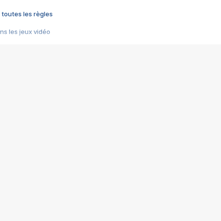
 toutes les règles
s les jeux vidéo
us choquant de Rockstar ? - Le scandale BULLY
e plus moche de Steam
du RÊVE tourne au CAUCHEMAR
pendant 8 heures
it… à tort
umiliés par un jeu vidéo
ire - Final Fantasy 8
ti un empire - Age of Empires
story DOFUS
tard, il crée l'un des pires jeux de tous les temps, MindsEye.