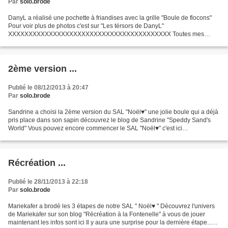
Par
solo.brode
DanyL a réalisé une pochette à friandises avec la grille "Boule de flocons"
Pour voir plus de photos c'est sur "Les térsors de DanyL"
XXXXXXXXXXXXXXXXXXXXXXXXXXXXXXXXXXXXXXXX Toutes mes
grilles téléchargeables en un seul clic N'hésitez pas à me transmettre...
2ème version ...
Publié le 08/12/2013 à 20:47
Par
solo.brode
Sandrine a choisi la 2ème version du SAL "Noël♥" une jolie boule qui a déjà
pris place dans son sapin découvrez le blog de Sandrine "Speddy Sand's
World" Vous pouvez encore commencer le SAL "Noël♥" c'est ici
XXXXXXXXXXXXXXXXXXXXXXXXXXXXXXXXXXXXXXXX Toutes...
Récréation ...
Publié le 28/11/2013 à 22:18
Par
solo.brode
Mariekafer a brodé les 3 étapes de notre SAL " Noël♥ " Découvrez l'univers
de Mariekafer sur son blog "Récréation à la Fontenelle" à vous de jouer
maintenant les infos sont ici Il y aura une surprise pour la dernière étape...