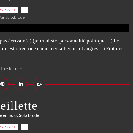
8.07.2021
…
Par solo.brode
 pas écrivain(e) (journaliste, personnalité politique…) Le
ure est directrice d'une médiathèque à Langres ...) Editions
Lire la suite
eillette
,
e en Solo
Solo brode
7.07.2021
…