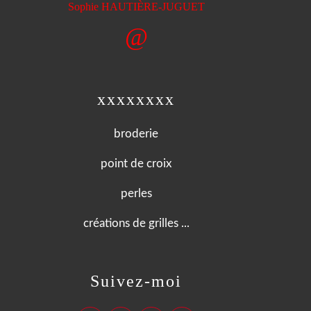
È
Sophie HAUTI
RE-JUGUET
@
xxxxxxxx
broderie
point de croix
perles
créations de grilles ...
Suivez-moi