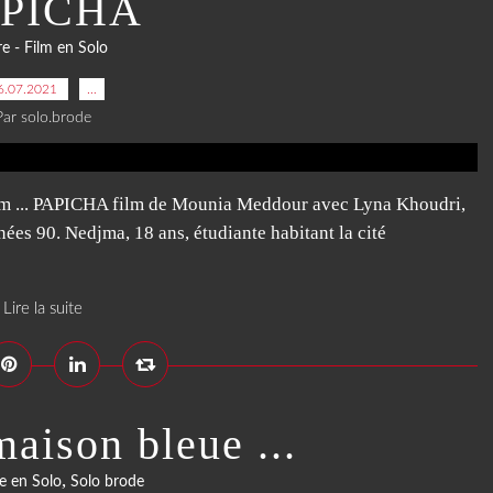
APICHA
re - Film en Solo
6.07.2021
…
Par solo.brode
m ... PAPICHA film de Mounia Meddour avec Lyna Khoudri,
ées 90. Nedjma, 18 ans, étudiante habitant la cité
Lire la suite
maison bleue ...
,
e en Solo
Solo brode