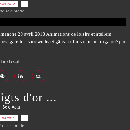
7.04.2013
…
Par solo.brode
manche 28 avril 2013 Animations de loisirs et ateliers
crêpes, galettes, sandwichs et gâteaux faits maison. organisé par
Lire la suite
gts d'or ...
Solo Actu
6.04.2013
…
Par solo.brode