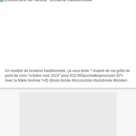
Un modèle de broderie traditionnelle, ça vous tente ? Inspiré de ma grille de
point de croix "octobre rose 2023" pour #10 000pochettespourcurie 💞🐾
Avec la fidèle binôme 🐾💞 @solo.brode #AccrosSolo #solobrode #broderie
#blackwork #pointdecroix #embroiderypattern...