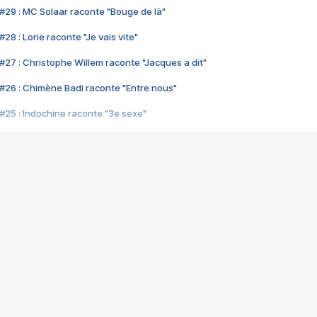
#29 : MC Solaar raconte "Bouge de là"
28 : Lorie raconte "Je vais vite"
#27 : Christophe Willem raconte "Jacques a dit"
#26 : Chimène Badi raconte "Entre nous"
#25 : Indochine raconte "3e sexe"
#24 : Zaho raconte "C'est chelou"
#23 : Patrick Bruel raconte "Au café des délices"
#22 : Kyo raconte "Le chemin"
#21 : Nolwenn Leroy raconte "Cassé"
#20 : Patrick Hernandez raconte "Born to be alive"
#19 : Lorie raconte "Près de moi"
#18 : Michael Jones raconte "A nos actes manqués" (avec Jean-Jacque