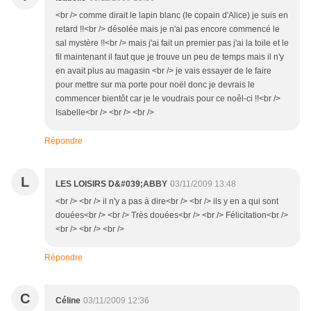
<br /> comme dirait le lapin blanc (le copain d'Alice) je suis en
retard !!<br /> désolée mais je n'ai pas encore commencé le
sal mystère !!<br /> mais j'ai fait un premier pas j'ai la toile et le
fil maintenant il faut que je trouve un peu de temps mais il n'y
en avait plus au magasin <br /> je vais essayer de le faire
pour mettre sur ma porte pour noël donc je devrais le
commencer bientôt car je le voudrais pour ce noêl-ci !!<br />
Isabelle<br /> <br /> <br />
Répondre
L
LES LOISIRS D&#039;ABBY
03/11/2009 13:48
<br /> <br /> il n'y a pas à dire<br /> <br /> ils y en a qui sont
douées<br /> <br /> Très douées<br /> <br /> Félicitation<br />
<br /> <br /> <br />
Répondre
C
Céline
03/11/2009 12:36