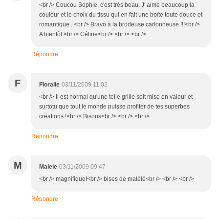
<br /> Coucou Sophie, c'est très beau. J' aime beaucoup la
couleur et le choix du tissu qui en fait une boîte toute douce et
romantique...<br /> Bravo à la brodeuse cartonneuse !!!<br />
A bientôt.<br /> Céline<br /> <br /> <br />
Répondre
F
Floralie
03/11/2009 11:02
<br /> Il est normal qu'une telle grille soit mise en valeur et
surtotu que tout le monde puisse profiter de tes superbes
créations !<br /> Bisous<br /> <br /> <br />
Répondre
M
Malele
03/11/2009 09:47
<br /> magnifique!<br /> bises de malélé<br /> <br /> <br />
Répondre