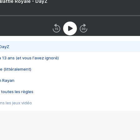
 Battle Royale - DayZ
 DayZ
 a 13 ans (et vous l'avez ignoré)
e (littéralement)
im Rayan
 toutes les règles
s les jeux vidéo
us choquant de Rockstar ? - Le scandale BULLY
e plus moche de Steam
du RÊVE tourne au CAUCHEMAR