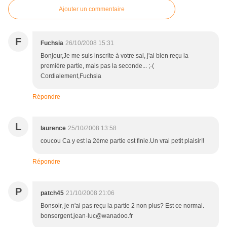
Ajouter un commentaire
F
Fuchsia
26/10/2008 15:31
Bonjour,Je me suis inscrite à votre sal, j'ai bien reçu la
première partie, mais pas la seconde... ;-(
Cordialement,Fuchsia
Répondre
L
laurence
25/10/2008 13:58
coucou Ca y est la 2ème partie est finie.Un vrai petit plaisir!!
Répondre
P
patch45
21/10/2008 21:06
Bonsoir, je n'ai pas reçu la partie 2 non plus? Est ce normal.
bonsergent.jean-luc@wanadoo.fr