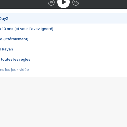
 DayZ
 a 13 ans (et vous l'avez ignoré)
e (littéralement)
im Rayan
 toutes les règles
s les jeux vidéo
us choquant de Rockstar ? - Le scandale BULLY
e plus moche de Steam
du RÊVE tourne au CAUCHEMAR
pendant 8 heures
it… à tort