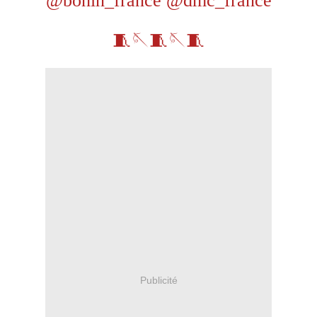
@bohin_france @dmc_france
🧵🪡🧵🪡🧵
Publicité