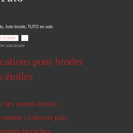
,
,
lo
Solo brode
TUTO en solo
2.12.2024
…
Par solo.brode
cations pour broder
s étoiles
 les autres étoiles
r comme ci-dessus puis
 petites branches