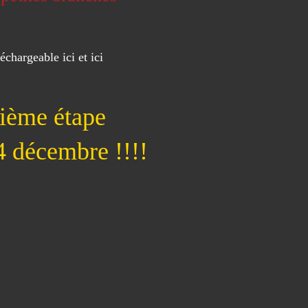
éléchargeable
ici
et
ici
sième étape
4 décembre !!!!