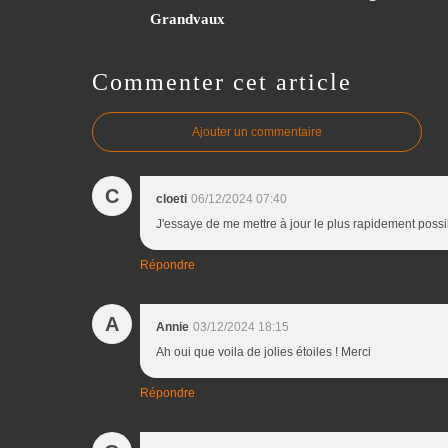
Grandvaux
Commenter cet article
Ajouter un commentaire
C
cloeti
06/12/2024 07:40
J'essaye de me mettre à jour le plus rapidement possib
Répondre
A
Annie
03/12/2024 18:15
Ah oui que voila de jolies étoiles ! Merci
Répondre