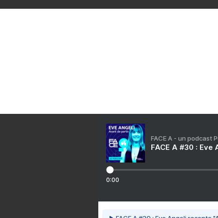
Voir le profil de
solo.brode
sur le portail Overblog
Créer un blog gratuit sur Overbl
FACE A - un podcast 
FACE A #30 : Eve A
0:00