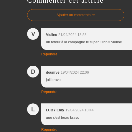
Commenter cet article
Ajouter un commentaire
V
Violine
21/04/2024 18:58
un retour à la campagne !!! super !!<br /> violine
Répondre
D
doumye
19/04/2024 22:06
joli bravo
Répondre
L
LUBY Emy
19/04/2024 10:44
que c'est beau bravo
Répondre