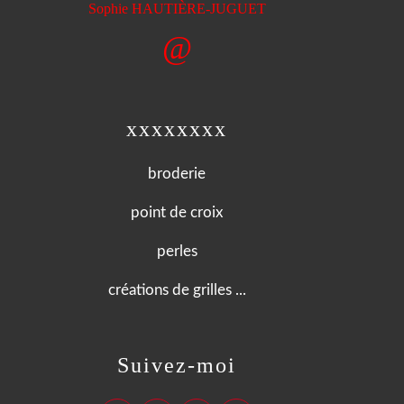
È
Sophie HAUTI
RE-JUGUET
@
xxxxxxxx
broderie
point de croix
perles
créations de grilles ...
Suivez-moi