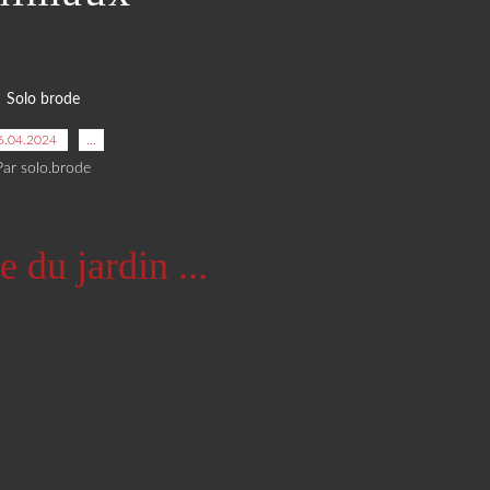
Solo brode
6.04.2024
…
Par solo.brode
e du jardin ...