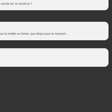
 est de toi, la vends tu ?
our la mettre en forme .pas dispo pour le moment ...