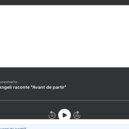
Eclipse Next 2019 - Hébergé par
Overblog
og
Top articles
Contact
Signaler un abus
C.G.U.
Rémunération en droits d'a
Purecharts
ngeli raconte "Avant de partir"