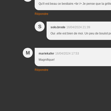
Qu'il est beau ce bestiaire.<br /> Je pense que la grille
Répondre
S
solo.brode
16/04/2024 21:39
Oui .elle est bien de moi. Un peu de boulot p
M
mariekafer
16/04/2024 17:53
Magnifique!
Répondre