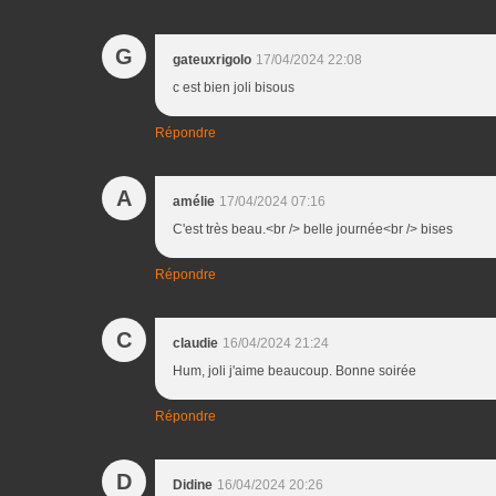
G
gateuxrigolo
17/04/2024 22:08
c est bien joli bisous
Répondre
A
amélie
17/04/2024 07:16
C'est très beau.<br /> belle journée<br /> bises
Répondre
C
claudie
16/04/2024 21:24
Hum, joli j'aime beaucoup. Bonne soirée
Répondre
D
Didine
16/04/2024 20:26