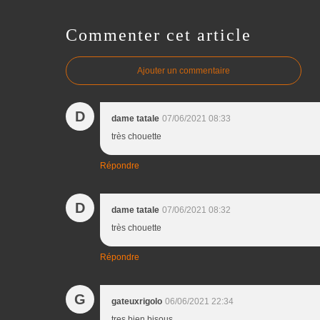
Commenter cet article
Ajouter un commentaire
D
dame tatale
07/06/2021 08:33
très chouette
Répondre
D
dame tatale
07/06/2021 08:32
très chouette
Répondre
G
gateuxrigolo
06/06/2021 22:34
tres bien bisous