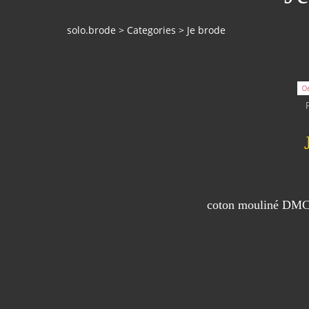
solo.brode
>
Categories
>
Je brode
0
coton mouliné DM