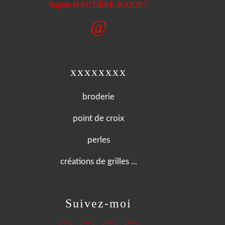
È
Sophie HAUTI
RE-JUGUET
@
xxxxxxxx
broderie
point de croix
perles
créations de grilles ...
Suivez-moi