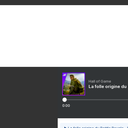
Voir le profil de
solo.brode
sur le portail Overblog
Créer un blog gratuit sur Overbl
Hall of Game
La folle origine du
0:00