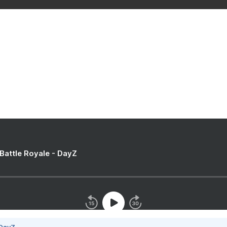
Eclipse Next 2019 - Hébergé par
Overblog
og
Top articles
Contact
Signaler un abus
C.G.U.
Rémunération en droits d'a
 Battle Royale - DayZ