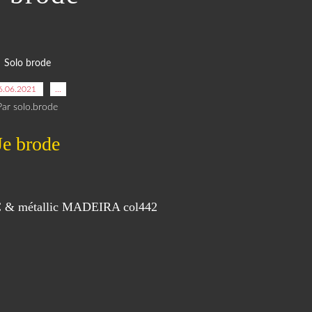
Solo brode
6.06.2021
…
Par solo.brode
Je brode
C
&
métallic MADEIRA col442