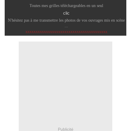
Toutes mes grilles téléchargeables en un seul
clic
N'hésitez pas à me transmettre les photos de vos ouvrages mis en scène
...
XXXXXXXXXXXXXXXXXXXXXXXXXXXXXXXXXXXXXXXX
Publicité