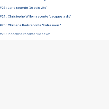
28 : Lorie raconte "Je vais vite"
#27 : Christophe Willem raconte "Jacques a dit"
#26 : Chimène Badi raconte "Entre nous"
#25 : Indochine raconte "3e sexe"
#24 : Zaho raconte "C'est chelou"
#23 : Patrick Bruel raconte "Au café des délices"
#22 : Kyo raconte "Le chemin"
#21 : Nolwenn Leroy raconte "Cassé"
#20 : Patrick Hernandez raconte "Born to be alive"
#19 : Lorie raconte "Près de moi"
#18 : Michael Jones raconte "A nos actes manqués" (avec Jean-Jacque
#17 : Khaled raconte "Aïcha"