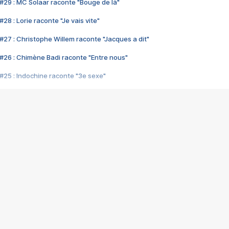
#29 : MC Solaar raconte "Bouge de là"
28 : Lorie raconte "Je vais vite"
#27 : Christophe Willem raconte "Jacques a dit"
#26 : Chimène Badi raconte "Entre nous"
#25 : Indochine raconte "3e sexe"
#24 : Zaho raconte "C'est chelou"
#23 : Patrick Bruel raconte "Au café des délices"
#22 : Kyo raconte "Le chemin"
#21 : Nolwenn Leroy raconte "Cassé"
#20 : Patrick Hernandez raconte "Born to be alive"
#19 : Lorie raconte "Près de moi"
#18 : Michael Jones raconte "A nos actes manqués" (avec Jean-Jacque
#17 : Khaled raconte "Aïcha"